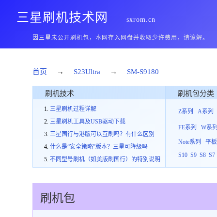
三星刷机技术网
sxrom.cn
因三星未公开刷机包，本网存入网盘并收取少许费用，请谅解。
首页
→
S23Ultra
→
SM-S9180
刷机技术
刷机包分类
三星刷机过程详解
Z系列
A系列
三星刷机工具及USB驱动下载
FE系列
W系
三星国行与港版可以互刷吗？有什么区别
Note系列
平
什么是“安全策略”版本？三星可降级吗
S10
S9
S8
S7
不同型号刷机（如美版刷国行）的特别说明
刷机包