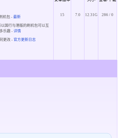
15
7.0
12.31G
286 / 0
刷机包 -
最新
所以国行与港版的刷机包可以互
多乐趣
-
详情
何更改 -
官方更新日志