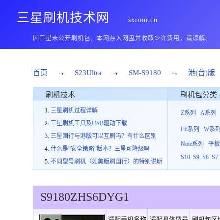
三星刷机技术网
sxrom.cn
因三星未公开刷机包，本网存入网盘并收取少许费用，请谅解。
首页
→
S23Ultra
→
SM-S9180
→
港(台)版
刷机技术
刷机包分类
三星刷机过程详解
Z系列
A系列
三星刷机工具及USB驱动下载
FE系列
W系
三星国行与港版可以互刷吗？有什么区别
Note系列
平
什么是“安全策略”版本？三星可降级吗
S10
S9
S8
S7
不同型号刷机（如美版刷国行）的特别说明
S9180
ZHS
6
DYG1
适配手机名称
适配具体型号
刷机包区