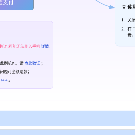
宝支付
💡 
关闭
在 
贵
；
刷机包可能无法刷入手机
详情
。
过此刷机包，请
点此验证
；
有问题可全额退款；
4.4
。