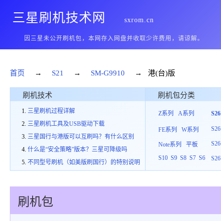
三星刷机技术网
sxrom.cn
因三星未公开刷机包，本网存入网盘并收取少许费用，请谅解。
首页
→
S21
→
SM-G9910
→ 港(台)版
刷机技术
刷机包分类
三星刷机过程详解
Z系列
A系列
S2
三星刷机工具及USB驱动下载
S26
FE系列
W系列
三星国行与港版可以互刷吗？有什么区别
S26
Note系列
平板
什么是“安全策略”版本？三星可降级吗
S10
S9
S8
S7
S6
S26
不同型号刷机（如美版刷国行）的特别说明
刷机包