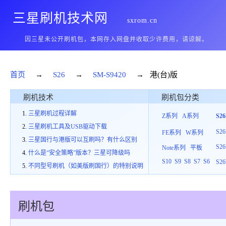
三星刷机技术网
sxrom.cn
因三星未公开刷机包，本网存入网盘并收取少许费用，请谅解。
首页
→
S26
→
SM-S9420
→ 港(台)版
刷机技术
刷机包分类
三星刷机过程详解
Z系列
A系列
S2
三星刷机工具及USB驱动下载
S26
FE系列
W系列
三星国行与港版可以互刷吗？有什么区别
S26
Note系列
平板
什么是“安全策略”版本？三星可降级吗
S10
S9
S8
S7
S6
S26
不同型号刷机（如美版刷国行）的特别说明
刷机包