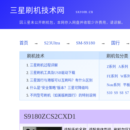
三星刷机技术网
sxrom.cn
因三星未公开刷机包，本网存入网盘并收取少许费用，请谅解。
首页
→
S23Ultra
→
SM-S9180
→
国行
刷机技术
刷机包分类
三星刷机过程详解
Z系列
A系列
三星刷机工具及USB驱动下载
FE系列
W系
三星国行与港版可以互刷吗？有什么区别
Note系列
平
什么是“安全策略”版本？三星可降级吗
S10
S9
S8
S7
不同型号刷机（如美版刷国行）的特别说明
S9180
ZCS
2
CXD1
适配手机名称
适配具体型号
刷机包区