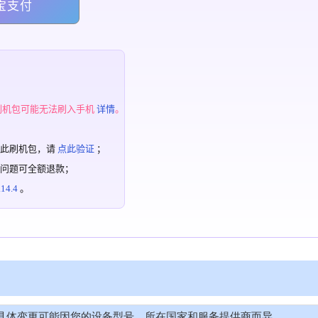
宝支付
；
刷机包可能无法刷入手机
详情
。
过此刷机包，请
点此验证
；
有问题可全额退款；
4.4
。