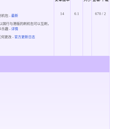
14
6.1
670 / 2
机包 -
最新
所以国行与港版的刷机包可以互刷，
多乐趣
-
详情
何更改 -
官方更新日志