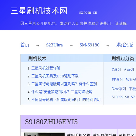
三星刷机技术网
sxrom.cn
因三星未公开刷机包，本网存入网盘并收取少许费用，请谅解。
首页
→
S23Ultra
→
SM-S9180
→
港(台)版
刷机技术
刷机包分类
三星刷机过程详解
Z系列
A系列
三星刷机工具及USB驱动下载
FE系列
W系
三星国行与港版可以互刷吗？有什么区别
Note系列
平
什么是“安全策略”版本？三星可降级吗
S10
S9
S8
S7
不同型号刷机（如美版刷国行）的特别说明
S9180
ZHU
6
EYI5
适配手机名称
适配具体型号
刷机包区