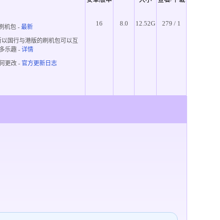
16
8.0
12.52G
279 / 1
刷机包 -
最新
所以国行与港版的刷机包可以互
多乐趣
-
详情
何更改 -
官方更新日志