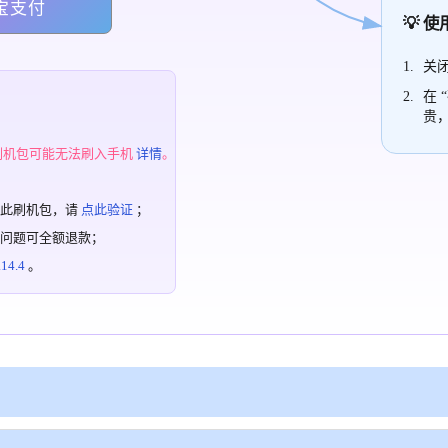
宝支付
💡 
关闭
在 
贵
；
刷机包可能无法刷入手机
详情
。
过此刷机包，请
点此验证
；
有问题可全额退款；
4.4
。