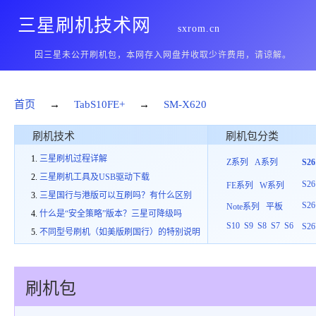
三星刷机技术网
sxrom.cn
因三星未公开刷机包，本网存入网盘并收取少许费用，请谅解。
首页
→
TabS10FE+
→
SM-X620
刷机技术
刷机包分类
三星刷机过程详解
Z系列
A系列
S2
三星刷机工具及USB驱动下载
S26
FE系列
W系列
三星国行与港版可以互刷吗？有什么区别
S26
Note系列
平板
什么是“安全策略”版本？三星可降级吗
S10
S9
S8
S7
S6
S26
不同型号刷机（如美版刷国行）的特别说明
刷机包