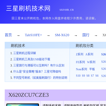
三星刷机技术网
sxrom.cn
因三星未公开刷机包，本网存入网盘并收取少许费用，请谅解。
首页
→
TabS10FE+
→
SM-X620
→
国行
→
X
刷机技术
刷机包分类
三星刷机过程详解
Z系列
A系列
S2
三星刷机工具及USB驱动下载
S26
FE系列
W系列
三星国行与港版可以互刷吗？有什么区别
S26
Note系列
平板
什么是“安全策略”版本？三星可降级吗
S10
S9
S8
S7
S6
S26
不同型号刷机（如美版刷国行）的特别说明
X620
ZCU
7
CZE3
适配手机名称
适配具体型号
刷机包区域
官