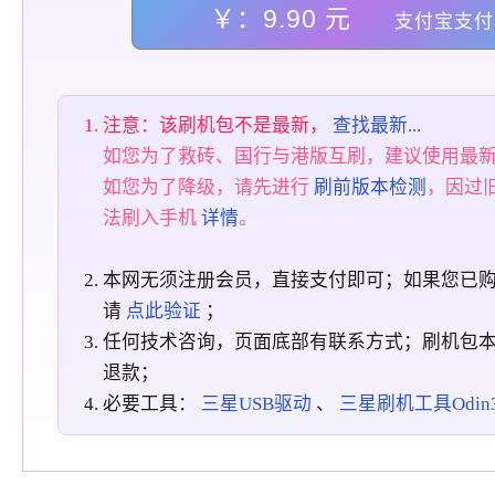
￥：9.90 元
支付宝支付
注意：该刷机包不是最新，
查找最新...
如您为了救砖、国行与港版互刷，建议使用最
如您为了降级，请先进行
刷前版本检测
，因过
法刷入手机
详情
。
本网无须注册会员，直接支付即可；如果您已
请
点此验证
；
任何技术咨询，页面底部有联系方式；刷机包
退款；
必要工具：
三星USB驱动
、
三星刷机工具Odin3_