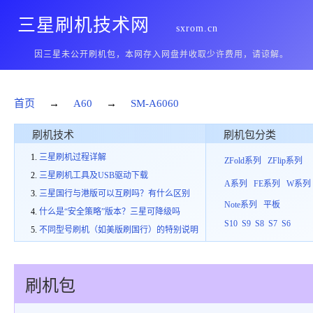
三星刷机技术网
sxrom.cn
因三星未公开刷机包，本网存入网盘并收取少许费用，请谅解。
首页
→
A60
→
SM-A6060
刷机技术
刷机包分类
三星刷机过程详解
ZFold系列
ZFlip系列
三星刷机工具及USB驱动下载
A系列
FE系列
W系列
三星国行与港版可以互刷吗？有什么区别
Note系列
平板
什么是“安全策略”版本？三星可降级吗
S10
S9
S8
S7
S6
不同型号刷机（如美版刷国行）的特别说明
刷机包