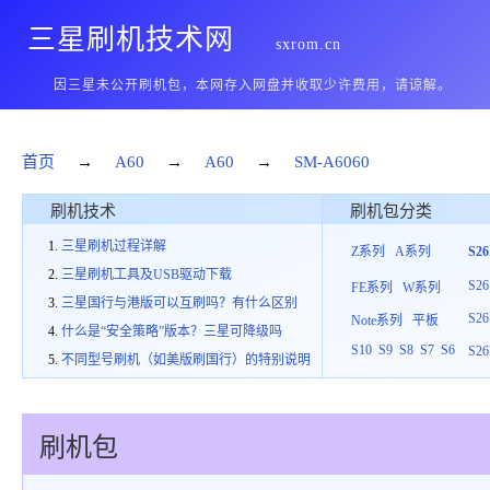
三星刷机技术网
sxrom.cn
因三星未公开刷机包，本网存入网盘并收取少许费用，请谅解。
首页
→
A60
→
A60
→
SM-A6060
刷机技术
刷机包分类
三星刷机过程详解
Z系列
A系列
S2
三星刷机工具及USB驱动下载
S26
FE系列
W系列
三星国行与港版可以互刷吗？有什么区别
S26
Note系列
平板
什么是“安全策略”版本？三星可降级吗
S10
S9
S8
S7
S6
S26
不同型号刷机（如美版刷国行）的特别说明
刷机包