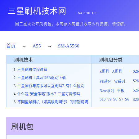
三星刷机技术网
sxrom.cn
因三星未公开刷机包，本网存入网盘并收取少许费用，请谅解。
首页
→
A55
→
SM-A5560
刷机技术
刷机包分类
三星刷机过程详解
Z系列
A系列
S2
三星刷机工具及USB驱动下载
S26
FE系列
W系列
三星国行与港版可以互刷吗？有什么区别
S26
Note系列
平板
什么是“安全策略”版本？三星可降级吗
S10
S9
S8
S7
S6
S26
不同型号刷机（如美版刷国行）的特别说明
刷机包