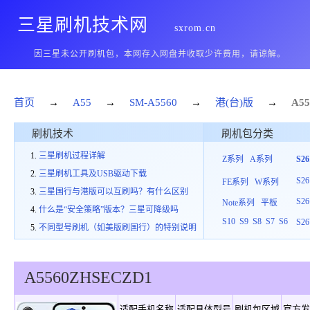
三星刷机技术网
sxrom.cn
因三星未公开刷机包，本网存入网盘并收取少许费用，请谅解。
首页
→
A55
→
SM-A5560
→
港(台)版
→
A55
刷机技术
刷机包分类
三星刷机过程详解
Z系列
A系列
S2
三星刷机工具及USB驱动下载
S26
FE系列
W系列
三星国行与港版可以互刷吗？有什么区别
S26
Note系列
平板
什么是“安全策略”版本？三星可降级吗
S10
S9
S8
S7
S6
S26
不同型号刷机（如美版刷国行）的特别说明
A5560
ZHS
E
CZD1
适配手机名称
适配具体型号
刷机包区域
官方发