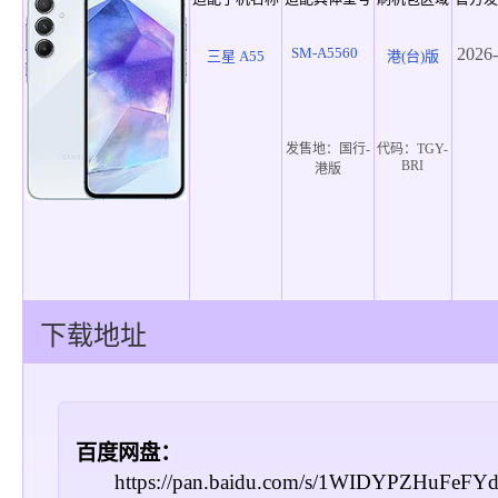
SM-A5560
2026-
三星 A55
港(台)版
发售地：
国行-
代码：
TGY-
BRI
港版
下载地址
百度网盘：
https://pan.baidu.com/s/1WIDYPZHuFeF