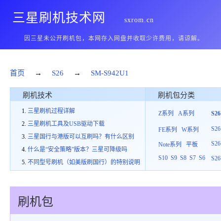
三星刷机技术网
sxrom.cn
因三星未公开刷机包，本网存入网盘并收取少许费用，请谅解。
首页
→
S26
→
SM-S942U1
刷机技术
刷机包分类
三星刷机过程详解
Z系列
A系列
S2
三星刷机工具及USB驱动下载
S26
FE系列
W系列
三星国行与港版可以互刷吗？有什么区别
S26
Note系列
平板
什么是“安全策略”版本？三星可降级吗
S10
S9
S8
S7
S6
S26
不同型号刷机（如美版刷国行）的特别说明
刷机包