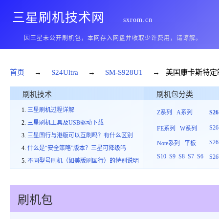
三星刷机技术网
sxrom.cn
因三星未公开刷机包，本网存入网盘并收取少许费用，请谅解。
首页
→
S24Ultra
→
SM-S928U1
→ 美国康卡斯特定
刷机技术
刷机包分类
三星刷机过程详解
Z系列
A系列
S2
三星刷机工具及USB驱动下载
S26
FE系列
W系列
三星国行与港版可以互刷吗？有什么区别
S26
Note系列
平板
什么是“安全策略”版本？三星可降级吗
S10
S9
S8
S7
S6
S26
不同型号刷机（如美版刷国行）的特别说明
刷机包