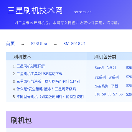
三星刷机技术网
sxrom.cn
因三星未公开刷机包，本网存入网盘并收取少许费用，请谅解。
首页
→
S23Ultra
→
SM-S918U1
刷机技术
刷机包分类
三星刷机过程详解
Z系列
A系列
S2
三星刷机工具及USB驱动下载
S26
FE系列
W系列
三星国行与港版可以互刷吗？有什么区别
S26
Note系列
平板
什么是“安全策略”版本？三星可降级吗
S10
S9
S8
S7
S6
S26
不同型号刷机（如美版刷国行）的特别说明
刷机包