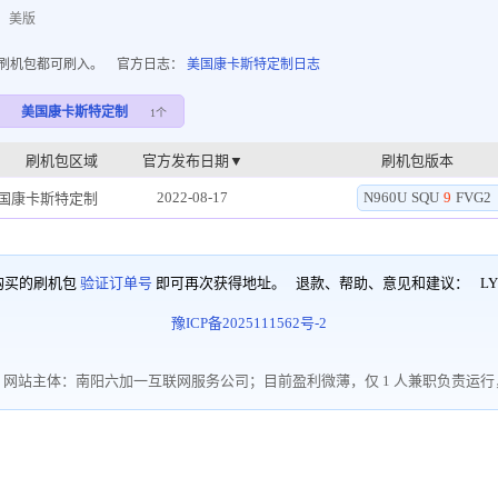
：美版
的刷机包都可刷入。 官方日志：
美国康卡斯特定制日志
美国康卡斯特定制
1个
刷机包区域
官方发布日期▼
刷机包版本
2022-08-17
N960U
SQU
9
FVG2
国康卡斯特定制
购买的刷机包
验证订单号
即可再次获得地址。 退款、帮助、意见和建议：
LY
豫ICP备2025111562号-2
网站主体：南阳六加一互联网服务公司；目前盈利微薄，仅 1 人兼职负责运