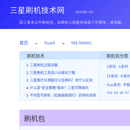
三星刷机技术网
sxrom.cn
因三星未公开刷机包，本网存入网盘并收取少许费用，请谅解。
首页
→
Note9
→
SM-N960U
刷机技术
刷机包分类
三星刷机过程详解
Z系列
A系列
三星刷机工具及USB驱动下载
FE系列
W系
三星国行与港版可以互刷吗？有什么区别
Note系列
平
什么是“安全策略”版本？三星可降级吗
S10
S9
S8
S7
不同型号刷机（如美版刷国行）的特别说明
刷机包