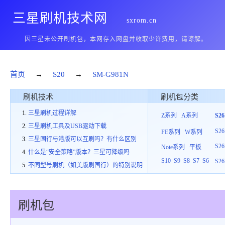
三星刷机技术网
sxrom.cn
因三星未公开刷机包，本网存入网盘并收取少许费用，请谅解。
首页
→
S20
→
SM-G981N
刷机技术
刷机包分类
三星刷机过程详解
Z系列
A系列
S2
三星刷机工具及USB驱动下载
S26
FE系列
W系列
三星国行与港版可以互刷吗？有什么区别
S26
Note系列
平板
什么是“安全策略”版本？三星可降级吗
S10
S9
S8
S7
S6
S26
不同型号刷机（如美版刷国行）的特别说明
刷机包