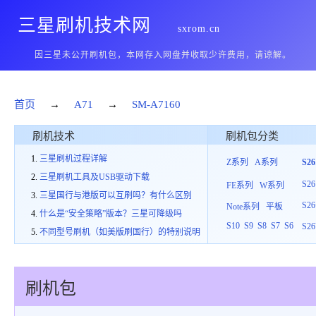
三星刷机技术网
sxrom.cn
因三星未公开刷机包，本网存入网盘并收取少许费用，请谅解。
首页
→
A71
→
SM-A7160
刷机技术
刷机包分类
三星刷机过程详解
Z系列
A系列
S2
三星刷机工具及USB驱动下载
S26
FE系列
W系列
三星国行与港版可以互刷吗？有什么区别
S26
Note系列
平板
什么是“安全策略”版本？三星可降级吗
S10
S9
S8
S7
S6
S26
不同型号刷机（如美版刷国行）的特别说明
刷机包