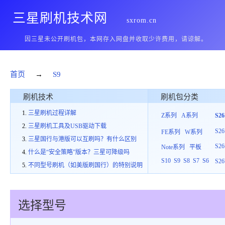
三星刷机技术网
sxrom.cn
因三星未公开刷机包，本网存入网盘并收取少许费用，请谅解。
首页
→
S9
刷机技术
刷机包分类
三星刷机过程详解
Z系列
A系列
S2
三星刷机工具及USB驱动下载
S26
FE系列
W系列
三星国行与港版可以互刷吗？有什么区别
S26
Note系列
平板
什么是“安全策略”版本？三星可降级吗
S10
S9
S8
S7
S6
S26
不同型号刷机（如美版刷国行）的特别说明
选择型号