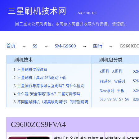
三星刷机技术网
sxrom.cn
因三星未公开刷机包，本网存入网盘并收取少许费用，请谅解。
首页
→
S9
→
SM-G9600
→
国行
→
G9600
ZC
刷机技术
刷机包分类
三星刷机过程详解
Z系列
A系列
S2
三星刷机工具及USB驱动下载
S26
FE系列
W系列
三星国行与港版可以互刷吗？有什么区别
S26
Note系列
平板
什么是“安全策略”版本？三星可降级吗
S10
S9
S8
S7
S6
S26
不同型号刷机（如美版刷国行）的特别说明
G9600
ZCS
9
FVA4
适配手机名称
适配具体型号
刷机包区域
官方发