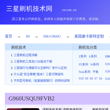
三星刷机技术网
sxrom.cn
因三星未公开刷机包，本网存入网盘并收取少许费用，请谅解。
首页
→
S9
→
SM-G960U
→
美国康卡斯特定制
刷机技术
刷机包分类
三星刷机过程详解
Z系列
A系列
S2
三星刷机工具及USB驱动下载
S26
FE系列
W系列
三星国行与港版可以互刷吗？有什么区别
S26
Note系列
平板
什么是“安全策略”版本？三星可降级吗
S10
S9
S8
S7
S6
S26
不同型号刷机（如美版刷国行）的特别说明
G960U
SQU
9
FVB2
适配手机名称
适配具体型号
刷机包区域