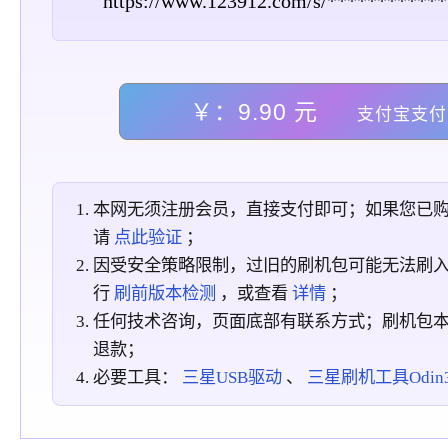
https://www.123912.com/s/************
￥：9.90 元
支付宝支付
本网无须注册会员，直接支付即可；如果您已
请
点此验证
；
因受安全策略限制，过旧的刷机包可能无法刷
行
刷前版本检测
，或查看
详情
；
任何技术咨询，页面底部有联系方式；刷机包
退款；
必要工具：
三星USB驱动
、
三星刷机工具Odin3_