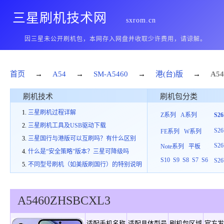
三星刷机技术网
sxrom.cn
因三星未公开刷机包，本网存入网盘并收取少许费用，请谅解。
首页
→
A54
→
SM-A5460
→
港(台)版
→
A54
刷机技术
刷机包分类
三星刷机过程详解
Z系列
A系列
S2
三星刷机工具及USB驱动下载
S26
FE系列
W系列
三星国行与港版可以互刷吗？有什么区别
S26
Note系列
平板
什么是“安全策略”版本？三星可降级吗
S10
S9
S8
S7
S6
S26
不同型号刷机（如美版刷国行）的特别说明
A5460
ZHS
B
CXL3
适配手机名称
适配具体型号
刷机包区域
官方发