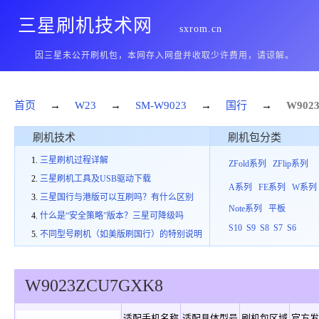
三星刷机技术网
sxrom.cn
因三星未公开刷机包，本网存入网盘并收取少许费用，请谅解。
首页
→
W23
→
SM-W9023
→
国行
→
W902
刷机技术
刷机包分类
三星刷机过程详解
ZFold系列
ZFlip系列
三星刷机工具及USB驱动下载
A系列
FE系列
W系列
三星国行与港版可以互刷吗？有什么区别
Note系列
平板
什么是“安全策略”版本？三星可降级吗
S10
S9
S8
S7
S6
不同型号刷机（如美版刷国行）的特别说明
W9023
ZCU
7
GXK8
适配手机名称
适配具体型号
刷机包区域
官方发