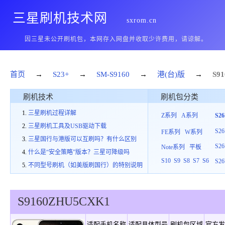
三星刷机技术网
sxrom.cn
因三星未公开刷机包，本网存入网盘并收取少许费用，请谅解。
首页
→
S23+
→
SM-S9160
→
港(台)版
→
S91
刷机技术
刷机包分类
三星刷机过程详解
Z系列
A系列
S2
三星刷机工具及USB驱动下载
S26
FE系列
W系列
三星国行与港版可以互刷吗？有什么区别
S26
Note系列
平板
什么是“安全策略”版本？三星可降级吗
S10
S9
S8
S7
S6
S26
不同型号刷机（如美版刷国行）的特别说明
S9160
ZHU
5
CXK1
适配手机名称
适配具体型号
刷机包区域
官方发