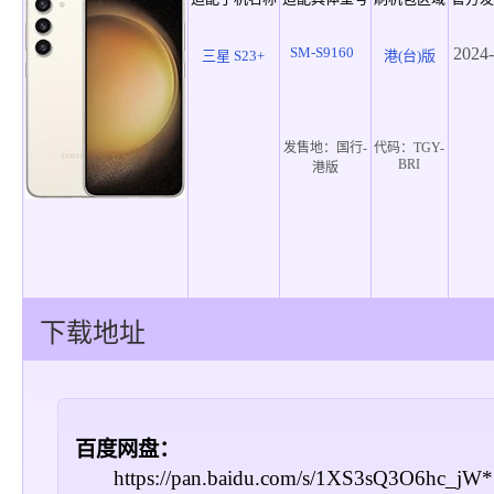
SM-S9160
2024-
三星 S23+
港(台)版
发售地：
国行-
代码：
TGY-
BRI
港版
下载地址
百度网盘：
https://pan.baidu.com/s/1XS3sQ3O6hc_j