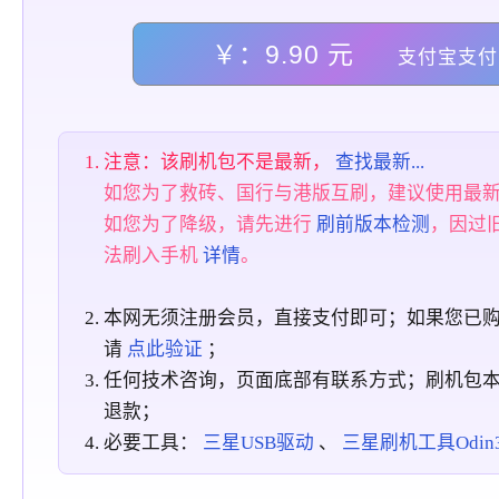
￥：9.90 元
支付宝支付
注意：该刷机包不是最新，
查找最新...
如您为了救砖、国行与港版互刷，建议使用最
如您为了降级，请先进行
刷前版本检测
，因过
法刷入手机
详情
。
本网无须注册会员，直接支付即可；如果您已
请
点此验证
；
任何技术咨询，页面底部有联系方式；刷机包
退款；
必要工具：
三星USB驱动
、
三星刷机工具Odin3_