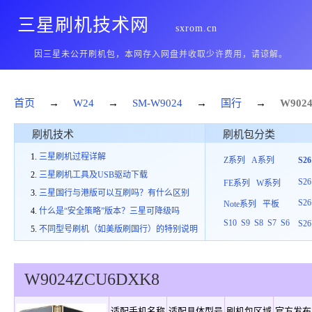
三星刷机技术网
sxrom.cn
因三星未公开刷机包，本网存入网盘并收取少许费用，请谅解。
首页
→
W24
→
SM-W9024
→
国行
→
W902
刷机技术
刷机包分类
三星刷机过程详解
Z系列
A系列
S2
三星刷机工具及USB驱动下载
S26
FE系列
W系列
三星国行与港版可以互刷吗？有什么区别
S26
Note系列
平板
什么是“安全策略”版本？三星可降级吗
S10
S9
S8
S7
S6
S26
不同型号刷机（如美版刷国行）的特别说明
W9024
ZCU
6
DXK8
适配手机名称
适配具体型号
刷机包区域
官方发布