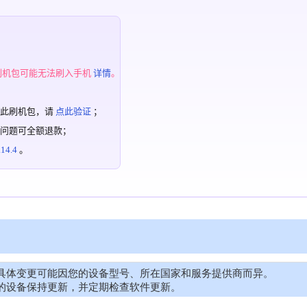
；
刷机包可能无法刷入手机
详情
。
过此刷机包，请
点此验证
；
有问题可全额退款；
4.4
。