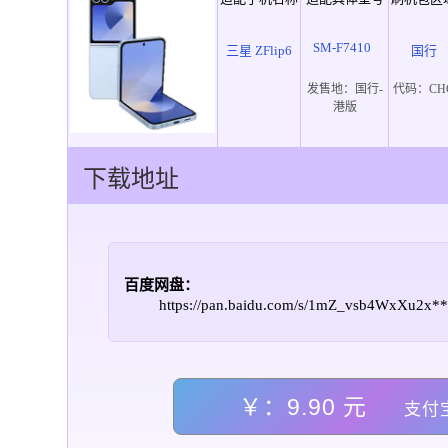
SM-F7410
三星 ZFlip6
国行
发售地：
国行-
代码：
CH
港版
下载地址
百度网盘：
https://pan.baidu.com/s/1mZ_vsb4WxXu2x
￥：9.90 元
支付