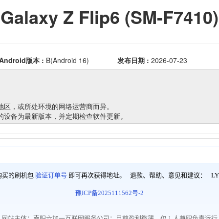
购买的刷机包
验证订单号
即可再次获得地址。 退款、帮助、意见和建议：
LY
豫ICP备2025111562号-2
网站主体：南阳六加一互联网服务公司；目前盈利微薄，仅 1 人兼职负责运