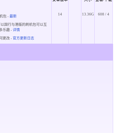
14
13.36G
608 / 4
机包 -
最新
所以国行与港版的刷机包可以互
多乐趣
-
详情
何更改 -
官方更新日志