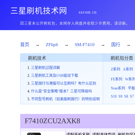
三星刷机技术网
sxrom.cn
因三星未公开刷机包，本网存入网盘并收取少许费用，请谅解。
首页
→
ZFlip6
→
SM-F7410
→
国行
→
刷机技术
刷机包分类
三星刷机过程详解
Z系列
A系列
三星刷机工具及USB驱动下载
FE系列
W系
三星国行与港版可以互刷吗？有什么区别
Note系列
平
什么是“安全策略”版本？三星可降级吗
S10
S9
S8
S7
不同型号刷机（如美版刷国行）的特别说明
F7410
ZCU
2
AXK8
适配手机名称
适配具体型号
刷机包区