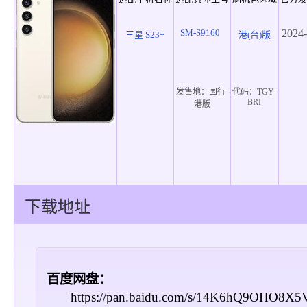
SM-S9160
2024-
三星 S23+
港(台)版
发售地：
国行-
代码：
TGY-
BRI
港版
下载地址
百度网盘：
https://pan.baidu.com/s/14K6hQ9OHO8X