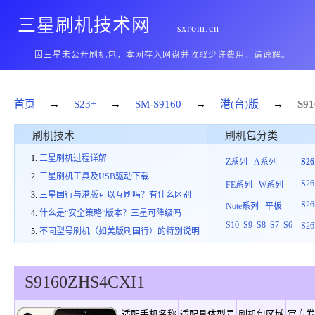
三星刷机技术网
sxrom.cn
因三星未公开刷机包，本网存入网盘并收取少许费用，请谅解。
首页
→
S23+
→
SM-S9160
→
港(台)版
→
S91
刷机技术
刷机包分类
三星刷机过程详解
Z系列
A系列
S2
三星刷机工具及USB驱动下载
S26
FE系列
W系列
三星国行与港版可以互刷吗？有什么区别
S26
Note系列
平板
什么是“安全策略”版本？三星可降级吗
S10
S9
S8
S7
S6
S26
不同型号刷机（如美版刷国行）的特别说明
S9160
ZHS
4
CXI1
适配手机名称
适配具体型号
刷机包区域
官方发