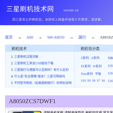
三星刷机技术网
sxrom.cn
因三星未公开刷机包，本网存入网盘并收取少许费用，请谅解。
首页
→
A80
→
SM-A8050
→
国行
→
A8050
刷机技术
刷机包分类
三星刷机过程详解
Z系列
A系列
S2
三星刷机工具及USB驱动下载
S26
FE系列
W系列
三星国行与港版可以互刷吗？有什么区别
S26
Note系列
平板
什么是“安全策略”版本？三星可降级吗
S10
S9
S8
S7
S6
S26
不同型号刷机（如美版刷国行）的特别说明
A8050
ZCS
7
DWF1
适配手机名称
适配具体型号
刷机包区域
官方发