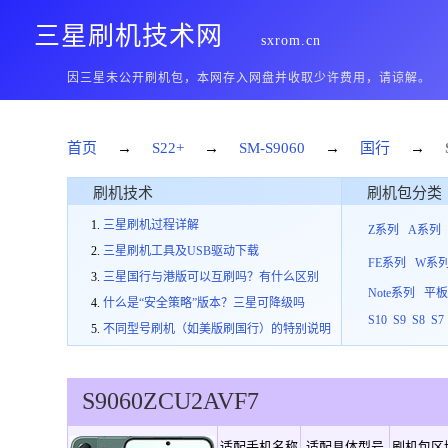
三星刷机技术网
sxrom.cn
因三星未公开刷机包，本网存入网盘并收取少许费用，请谅解。
首页
→
S22+
→
SM-S9060
→
国行
→
刷机技术
刷机包分类
三星刷机过程详解
Z系列
A系列
三星刷机工具及USB驱动下载
FE系列
W系
三星国行与港版可以互刷吗？有什么区别
Note系列
平
什么是“安全策略”版本？三星可降级吗
S10
S9
S8
S7
不同型号刷机（如美版刷国行）的特别说明
S9060
ZCU
2
AVF7
适配手机名称
适配具体型号
刷机包区