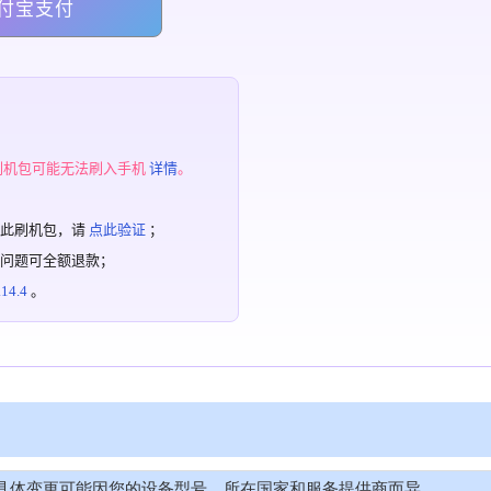
付宝支付
；
刷机包可能无法刷入手机
详情
。
过此刷机包，请
点此验证
；
有问题可全额退款；
4.4
。