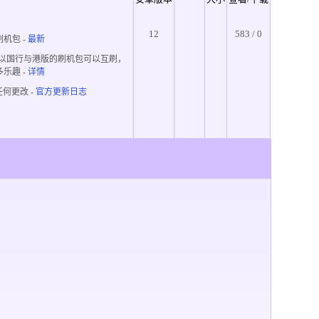
12
583 / 0
机包 -
最新
所以国行与港版的刷机包可以互刷，
多乐趣
-
详情
何更改 -
官方更新日志