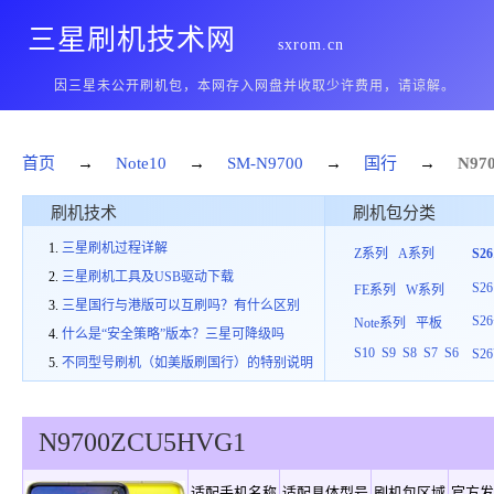
三星刷机技术网
sxrom.cn
因三星未公开刷机包，本网存入网盘并收取少许费用，请谅解。
首页
→
Note10
→
SM-N9700
→
国行
→
N97
刷机技术
刷机包分类
三星刷机过程详解
Z系列
A系列
S2
三星刷机工具及USB驱动下载
S26
FE系列
W系列
三星国行与港版可以互刷吗？有什么区别
S26
Note系列
平板
什么是“安全策略”版本？三星可降级吗
S10
S9
S8
S7
S6
S26
不同型号刷机（如美版刷国行）的特别说明
N9700
ZCU
5
HVG1
适配手机名称
适配具体型号
刷机包区域
官方发