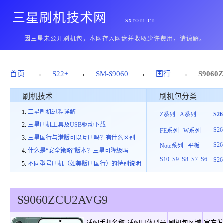
三星刷机技术网
sxrom.cn
因三星未公开刷机包，本网存入网盘并收取少许费用，请谅解。
首页
→
S22+
→
SM-S9060
→
国行
→
S9060
刷机技术
刷机包分类
三星刷机过程详解
Z系列
A系列
S2
三星刷机工具及USB驱动下载
S26
FE系列
W系列
三星国行与港版可以互刷吗？有什么区别
S26
Note系列
平板
什么是“安全策略”版本？三星可降级吗
S10
S9
S8
S7
S6
S26
不同型号刷机（如美版刷国行）的特别说明
S9060
ZCU
2
AVG9
适配手机名称
适配具体型号
刷机包区域
官方发