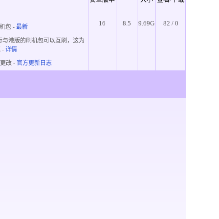
16
8.5
9.69G
82 / 0
机包 -
最新
行与港版的刷机包可以互刷，这为
趣
-
详情
更改 -
官方更新日志