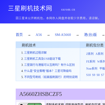
三星刷机技术网
sxrom.cn
因三星未公开刷机包，本网存入网盘并收取少许费用，请谅解。
首页
→
A56
→
SM-A5660
→
港(台)版
刷机技术
刷机包分类
三星刷机过程详解
Z系列
A系列
三星刷机工具及USB驱动下载
FE系列
W系
三星国行与港版可以互刷吗？有什么区别
Note系列
平
什么是“安全策略”版本？三星可降级吗
S10
S9
S8
S7
不同型号刷机（如美版刷国行）的特别说明
A5660
ZHS
B
CZF5
适配手机名称
适配具体型号
刷机包区域