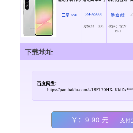
SM-A5660
2
三星 A56
港(台)版
发售地：
国行
代码：
TGY-
BRI
下载地址
百度网盘：
https://pan.baidu.com/s/18FL70HXaKkiZx*
￥：9.90 元
支付