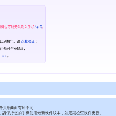
；
刷机包可能无法刷入手机
详情
。
过此刷机包，请
点此验证
；
有问题可全额退款；
4.4
。