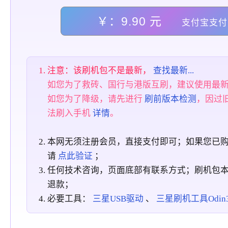
￥：9.90 元
支付宝支付
注意：该刷机包不是最新，
查找最新...
如您为了救砖、国行与港版互刷，建议使用最
如您为了降级，请先进行
刷前版本检测
，因过
法刷入手机
详情
。
本网无须注册会员，直接支付即可；如果您已
请
点此验证
；
任何技术咨询，页面底部有联系方式；刷机包
退款；
必要工具：
三星USB驱动
、
三星刷机工具Odin3_