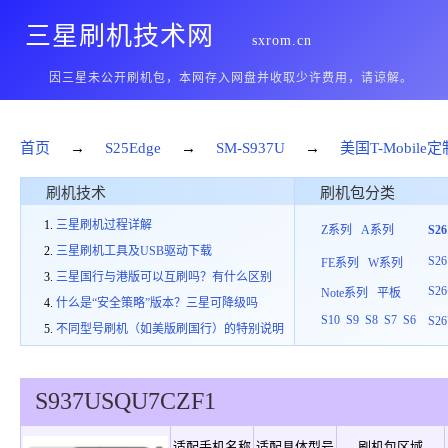
三星刷机技术网
sxrom.cn
因三星未公开刷机包，本网存入网盘并收取少许费用，请谅解。
首页
→
S25Edge
→
SM-S937U
→
美国T-Mobile定
刷机技术
刷机包分类
三星刷机过程详解
Z系列
A系列
S2
三星刷机工具及USB驱动下载
S26
FE系列
W系列
三星国行与港版可以互刷吗？有什么区别
S26
Note系列
平板
什么是“安全策略”版本？三星可降级吗
S10
S9
S8
S7
S6
S26
不同型号刷机（如美版刷国行）的特别说明
S937U
SQU
7
CZF1
适配手机名称
适配具体型号
刷机包区域