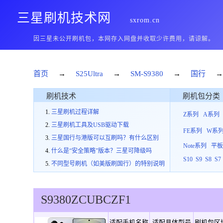
三星刷机技术网
sxrom.cn
因三星未公开刷机包，本网存入网盘并收取少许费用，请谅解。
首页
→
S25Ultra
→
SM-S9380
→
国行
刷机技术
刷机包分类
三星刷机过程详解
Z系列
A系列
三星刷机工具及USB驱动下载
FE系列
W系
三星国行与港版可以互刷吗？有什么区别
Note系列
平
什么是“安全策略”版本？三星可降级吗
S10
S9
S8
S7
不同型号刷机（如美版刷国行）的特别说明
S9380
ZCU
B
CZF1
适配手机名称
适配具体型号
刷机包区