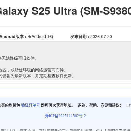
购买的刷机包
验证订单号
即可再次获得地址。 退款、帮助、意见和建议：
LY
豫ICP备2025111562号-2
网站主体：南阳六加一互联网服务公司；目前盈利微薄，仅 1 人兼职负责运