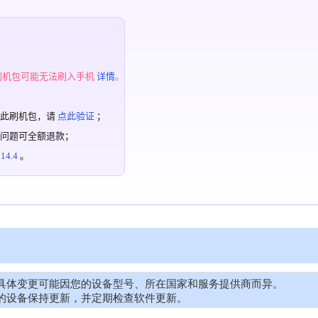
；
刷机包可能无法刷入手机
详情
。
过此刷机包，请
点此验证
；
有问题可全额退款；
4.4
。