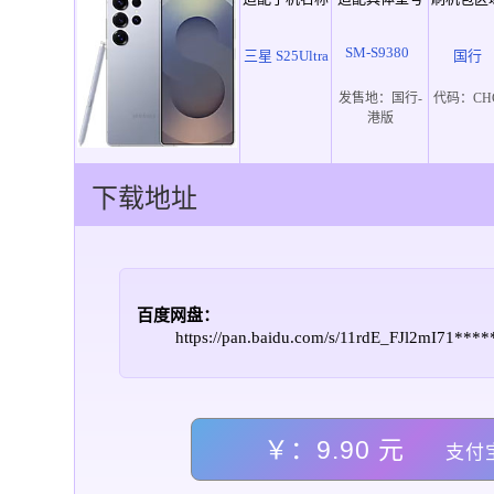
SM-S9380
三星 S25Ultra
国行
发售地：
国行-
代码：
CH
港版
下载地址
百度网盘：
https://pan.baidu.com/s/11rdE_FJl2mI71**
￥：9.90 元
支付