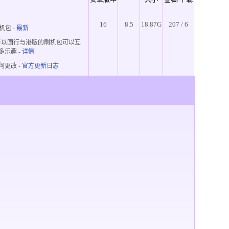
16
8.5
18.87G
207 / 6
机包 -
最新
所以国行与港版的刷机包可以互
多乐趣
-
详情
何更改 -
官方更新日志