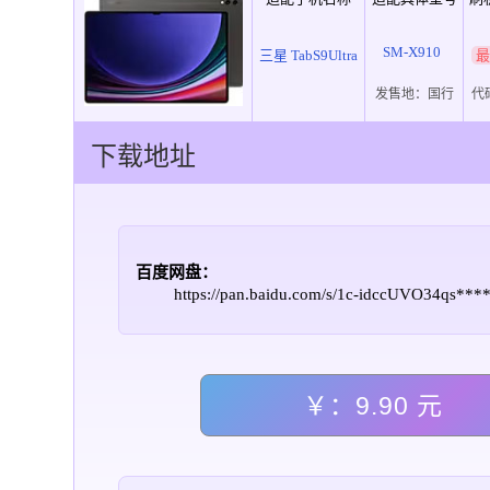
SM-X910
三星 TabS9Ultra
最
发售地：
国行
代
下载地址
百度网盘：
https://pan.baidu.com/s/1c-idccUVO34qs**
￥：9.90 元