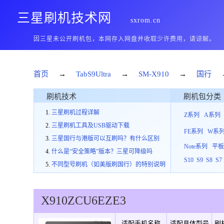
三星刷机技术网
sxrom.cn
因三星未公开刷机包，本网存入网盘并收取少许费用，请谅解。
首页
→
TabS9Ultra
→
SM-X910
→
国行
刷机技术
刷机包分类
三星刷机过程详解
Z系列
A系列
三星刷机工具及USB驱动下载
FE系列
W系
三星国行与港版可以互刷吗？有什么区别
Note系列
平
什么是“安全策略”版本？三星可降级吗
S10
S9
S8
S7
不同型号刷机（如美版刷国行）的特别说明
X910
ZCU
6
EZE3
适配手机名称
适配具体型号
刷