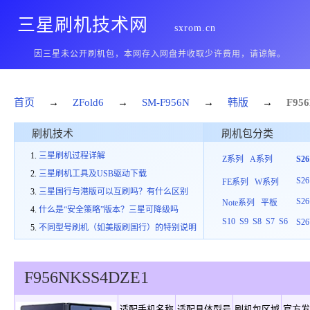
三星刷机技术网
sxrom.cn
因三星未公开刷机包，本网存入网盘并收取少许费用，请谅解。
首页
→
ZFold6
→
SM-F956N
→
韩版
→
F95
刷机技术
刷机包分类
三星刷机过程详解
Z系列
A系列
S2
三星刷机工具及USB驱动下载
S26
FE系列
W系列
三星国行与港版可以互刷吗？有什么区别
S26
Note系列
平板
什么是“安全策略”版本？三星可降级吗
S10
S9
S8
S7
S6
S26
不同型号刷机（如美版刷国行）的特别说明
F956N
KSS
4
DZE1
适配手机名称
适配具体型号
刷机包区域
官方发