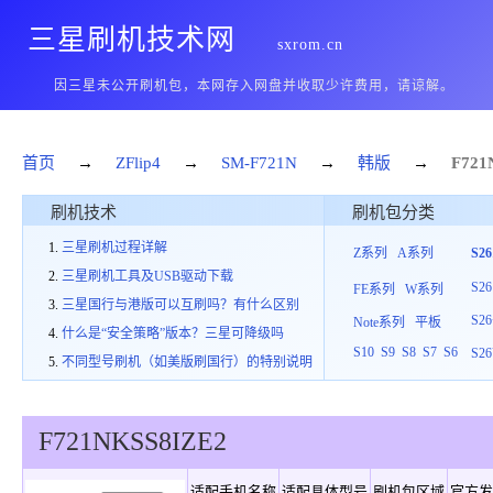
三星刷机技术网
sxrom.cn
因三星未公开刷机包，本网存入网盘并收取少许费用，请谅解。
首页
→
ZFlip4
→
SM-F721N
→
韩版
→
F721
刷机技术
刷机包分类
三星刷机过程详解
Z系列
A系列
S2
三星刷机工具及USB驱动下载
S26
FE系列
W系列
三星国行与港版可以互刷吗？有什么区别
S26
Note系列
平板
什么是“安全策略”版本？三星可降级吗
S10
S9
S8
S7
S6
S26
不同型号刷机（如美版刷国行）的特别说明
F721N
KSS
8
IZE2
适配手机名称
适配具体型号
刷机包区域
官方发