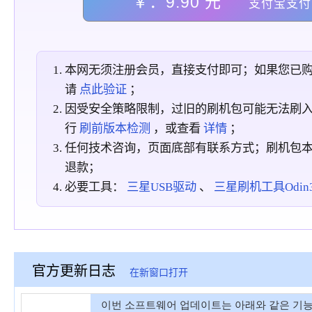
￥：9.90 元
支付宝支付
本网无须注册会员，直接支付即可；如果您已
请
点此验证
；
因受安全策略限制，过旧的刷机包可能无法刷
行
刷前版本检测
，或查看
详情
；
任何技术咨询，页面底部有联系方式；刷机包
退款；
必要工具：
三星USB驱动
、
三星刷机工具Odin3_
官方更新日志
在新窗口打开