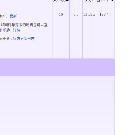
16
8.5
13.59G
198 / 4
机包 -
最新
所以国行与港版的刷机包可以互
多乐趣
-
详情
何更改 -
官方更新日志