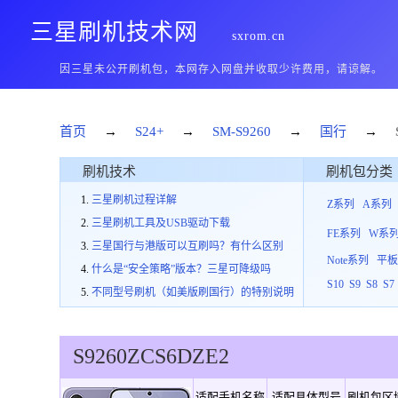
三星刷机技术网
sxrom.cn
因三星未公开刷机包，本网存入网盘并收取少许费用，请谅解。
首页
→
S24+
→
SM-S9260
→
国行
→
刷机技术
刷机包分类
三星刷机过程详解
Z系列
A系列
三星刷机工具及USB驱动下载
FE系列
W系
三星国行与港版可以互刷吗？有什么区别
Note系列
平
什么是“安全策略”版本？三星可降级吗
S10
S9
S8
S7
不同型号刷机（如美版刷国行）的特别说明
S9260
ZCS
6
DZE2
适配手机名称
适配具体型号
刷机包区