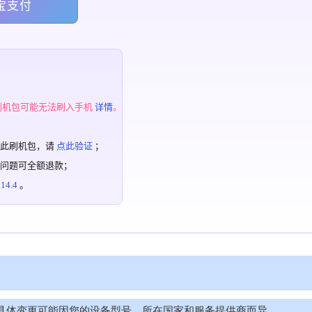
宝支付
；
刷机包可能无法刷入手机
详情
。
过此刷机包，请
点此验证
；
有问题可全额退款；
4.4
。