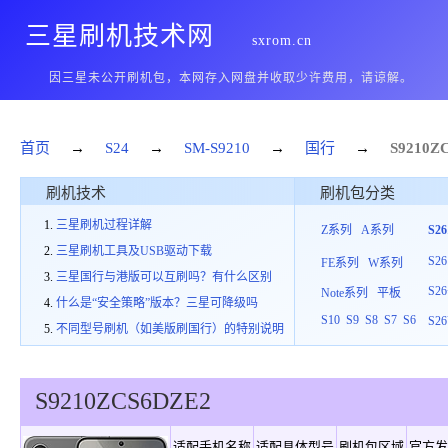
三星刷机技术网
sxrom.cn
因三星未公开刷机包，本网存入网盘并收取少许费用，请谅解。
首页
→
S24
→
SM-S9210
→
国行
→
S9210
Z
刷机技术
刷机包分类
三星刷机过程详解
Z系列
A系列
S2
三星刷机工具及USB驱动下载
S26
FE系列
W系列
三星国行与港版可以互刷吗？有什么区别
S26
Note系列
平板
什么是“安全策略”版本？三星可降级吗
S10
S9
S8
S7
S6
S26
不同型号刷机（如美版刷国行）的特别说明
S9210
ZCS
6
DZE2
适配手机名称
适配具体型号
刷机包区域
官方发