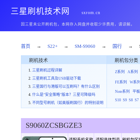
三星刷机技术网
sxrom.cn
因三星未公开刷机包，本网存入网盘并收取少许费用，请谅解。
首页
→
S22+
→
SM-S9060
→
国行
→
刷机技术
刷机包分类
三星刷机过程详解
Z系列
A系列
三星刷机工具及USB驱动下载
FE系列
W系
三星国行与港版可以互刷吗？有什么区别
Note系列
平
什么是“安全策略”版本？三星可降级吗
S10
S9
S8
S7
不同型号刷机（如美版刷国行）的特别说明
S9060
ZCS
B
GZE3
适配手机名称
适配具体型号
刷机包区