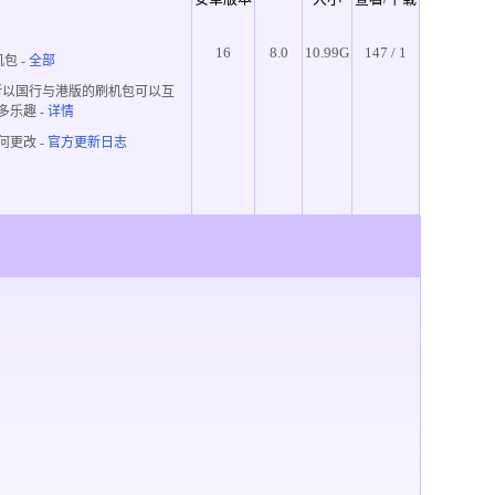
16
8.0
10.99G
147 / 1
机包
-
全部
所以国行与港版的刷机包可以互
多乐趣
-
详情
何更改 -
官方更新日志