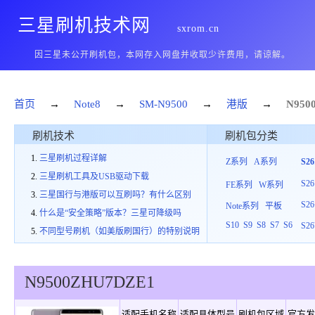
三星刷机技术网
sxrom.cn
因三星未公开刷机包，本网存入网盘并收取少许费用，请谅解。
首页
→
Note8
→
SM-N9500
→
港版
→
N950
刷机技术
刷机包分类
三星刷机过程详解
Z系列
A系列
S2
三星刷机工具及USB驱动下载
S26
FE系列
W系列
三星国行与港版可以互刷吗？有什么区别
S26
Note系列
平板
什么是“安全策略”版本？三星可降级吗
S10
S9
S8
S7
S6
S26
不同型号刷机（如美版刷国行）的特别说明
N9500
ZHU
7
DZE1
适配手机名称
适配具体型号
刷机包区域
官方发