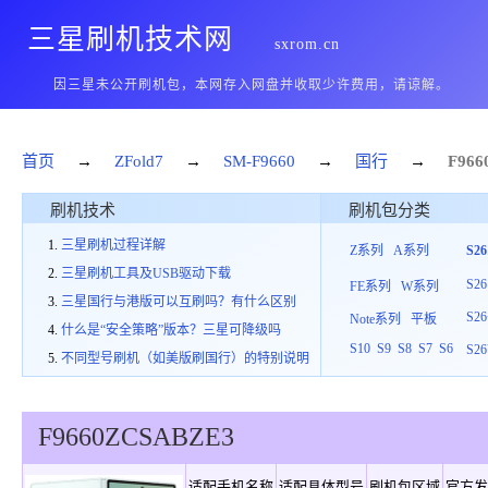
三星刷机技术网
sxrom.cn
因三星未公开刷机包，本网存入网盘并收取少许费用，请谅解。
首页
→
ZFold7
→
SM-F9660
→
国行
→
F966
刷机技术
刷机包分类
三星刷机过程详解
Z系列
A系列
S2
三星刷机工具及USB驱动下载
S26
FE系列
W系列
三星国行与港版可以互刷吗？有什么区别
S26
Note系列
平板
什么是“安全策略”版本？三星可降级吗
S10
S9
S8
S7
S6
S26
不同型号刷机（如美版刷国行）的特别说明
F9660
ZCS
A
BZE3
适配手机名称
适配具体型号
刷机包区域
官方发