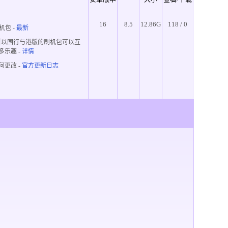
16
8.5
12.86G
118 / 0
机包 -
最新
所以国行与港版的刷机包可以互
多乐趣
-
详情
何更改 -
官方更新日志