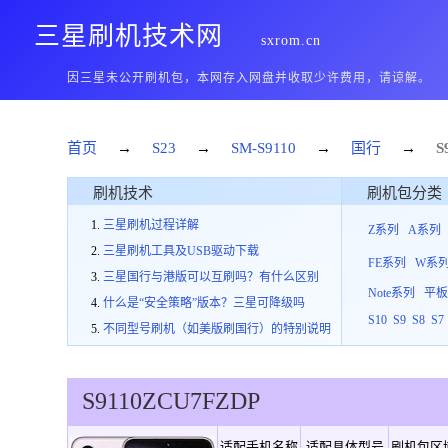
三星刷机技术网
sxrom.cn
因三星未公开刷机包，本网存入网盘并收取少许费用，请谅解。
首页
→
S23
→
SM-S9110
→
国行
→
S
刷机技术
刷机包分类
三星刷机过程详解
Z系列
A系列
三星刷机工具及USB驱动下载
FE系列
W系
三星国行与港版可以互刷吗？有什么区别
Note系列
平
什么是“安全策略”版本？三星可降级吗
S10
S9
S8
S7
不同型号刷机（如美版刷国行）的特别说明
S9110
ZCU
7
FZDP
适配手机名称
适配具体型号
刷机包区