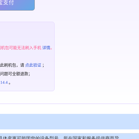
宝支付
；
刷机包可能无法刷入手机
详情
。
过此刷机包，请
点此验证
；
有问题可全额退款；
4.4
。