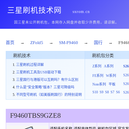
三星刷机技术网
sxrom.cn
因三星未公开刷机包，本网存入网盘并收取少许费用，请谅解。
首页
→
ZFold5
→
SM-F9460
→
国行
→
F946
刷机技术
刷机包分类
三星刷机过程详解
Z系列
A系列
S2
三星刷机工具及USB驱动下载
S26
FE系列
W系列
三星国行与港版可以互刷吗？有什么区别
S26
Note系列
平板
什么是“安全策略”版本？三星可降级吗
S10
S9
S8
S7
S6
S26
不同型号刷机（如美版刷国行）的特别说明
F9460
TBS
9
GZE8
适配手机名称
适配具体型号
刷机包区域
官方发