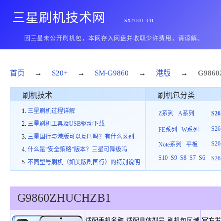
三星刷机技术网
sxrom.cn
因三星未公开刷机包，本网存入网盘并收取少许费用，请谅解。
首页
→
S20+
→
SM-G9860
→
港版
→
G9860
刷机技术
刷机包分类
三星刷机过程详解
Z系列
A系列
S2
三星刷机工具及USB驱动下载
S26
FE系列
W系列
三星国行与港版可以互刷吗？有什么区别
S26
Note系列
平板
什么是“安全策略”版本？三星可降级吗
S10
S9
S8
S7
S6
S26
不同型号刷机（如美版刷国行）的特别说明
G9860
ZHU
C
HZB1
适配手机名称
适配具体型号
刷机包区域
官方发