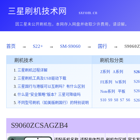
三星刷机技术网
sxrom.cn
因三星未公开刷机包，本网存入网盘并收取少许费用，请谅解。
首页
→
S22+
→
SM-S9060
→
国行
→
S9060
Z
刷机技术
刷机包分类
三星刷机过程详解
Z系列
A系列
S2
三星刷机工具及USB驱动下载
S26
FE系列
W系列
三星国行与港版可以互刷吗？有什么区别
S26
Note系列
平板
什么是“安全策略”版本？三星可降级吗
S10
S9
S8
S7
S6
S26
不同型号刷机（如美版刷国行）的特别说明
S9060
ZCS
A
GZB4
适配手机名称
适配具体型号
刷机包区域
官方发