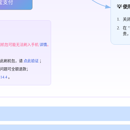
宝支付
💡 
关闭
在 
贵
；
刷机包可能无法刷入手机
详情
。
过此刷机包，请
点此验证
；
有问题可全额退款；
4.4
。