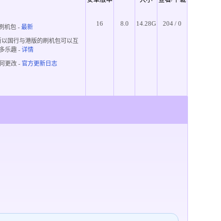
16
8.0
14.28G
204 / 0
刷机包 -
最新
所以国行与港版的刷机包可以互
多乐趣
-
详情
何更改 -
官方更新日志