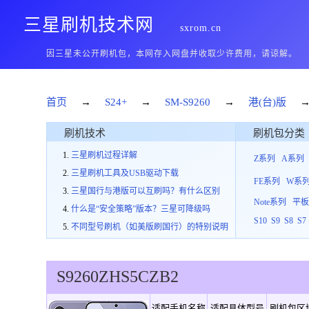
三星刷机技术网
sxrom.cn
因三星未公开刷机包，本网存入网盘并收取少许费用，请谅解。
首页
→
S24+
→
SM-S9260
→
港(台)版
刷机技术
刷机包分类
三星刷机过程详解
Z系列
A系列
三星刷机工具及USB驱动下载
FE系列
W系
三星国行与港版可以互刷吗？有什么区别
Note系列
平
什么是“安全策略”版本？三星可降级吗
S10
S9
S8
S7
不同型号刷机（如美版刷国行）的特别说明
S9260
ZHS
5
CZB2
适配手机名称
适配具体型号
刷机包区