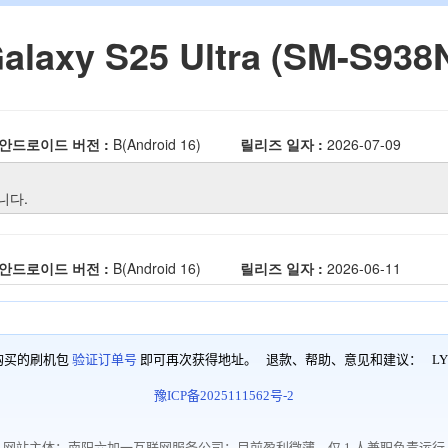
购买的刷机包
验证订单号
即可再次获得地址。 退款、帮助、意见和建议：
LY
豫ICP备2025111562号-2
网站主体：南阳六加一互联网服务公司；目前盈利微薄，仅 1 人兼职负责运