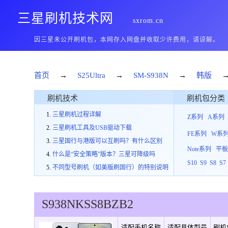
三星刷机技术网
sxrom.cn
因三星未公开刷机包，本网存入网盘并收取少许费用，请谅解。
首页
→
S25Ultra
→
SM-S938N
→
韩版
刷机技术
刷机包分类
三星刷机过程详解
Z系列
A系列
三星刷机工具及USB驱动下载
FE系列
W系
三星国行与港版可以互刷吗？有什么区别
Note系列
平
什么是“安全策略”版本？三星可降级吗
S10
S9
S8
S7
不同型号刷机（如美版刷国行）的特别说明
S938N
KSS
8
BZB2
适配手机名称
适配具体型号
刷机