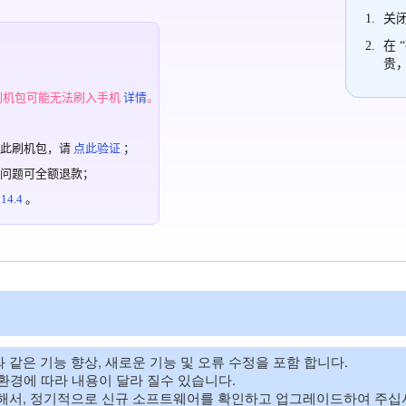
关闭
在 
贵
；
刷机包可能无法刷入手机
详情
。
过此刷机包，请
点此验证
；
有问题可全额退款；
4.4
。