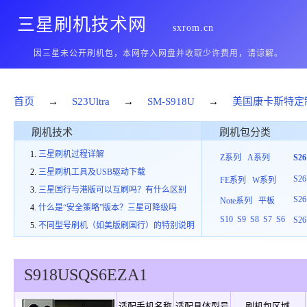
三星刷机技术网
sxrom.cn
因三星未公开刷机包，本网存入网盘并收取少许费用，请谅解。
首页
→
S23Ultra
→
SM-S918U
→
美国康卡斯特定
刷机技术
刷机包分类
三星刷机过程详解
Z系列
A系列
S2
三星刷机工具及USB驱动下载
S26
FE系列
W系列
三星国行与港版可以互刷吗？有什么区别
S26
Note系列
平板
什么是“安全策略”版本？三星可降级吗
S10
S9
S8
S7
S6
S26
不同型号刷机（如美版刷国行）的特别说明
S918U
SQS
6
EZA1
适配手机名称
适配具体型号
刷机包区域