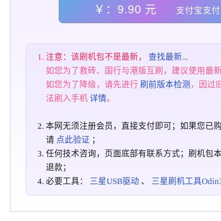
￥：9.90 元
支付宝支付
注意：该刷机包不是最新，
查找最新...
如您为了救砖、国行与港版互刷，建议使用最
如您为了降级，请先进行
刷前版本检测
，因过
法刷入手机
详情
。
本网无须注册会员，直接支付即可；如果您已
请
点此验证
；
任何技术咨询，页面底部有联系方式；刷机包
退款；
必要工具：
三星USB驱动
、
三星刷机工具Odin3_