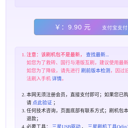
￥：9.90 元
支付宝支付
注意：该刷机包不是最新，
查找最新...
如您为了救砖、国行与港版互刷，建议使用最
如您为了降级，请先进行
刷前版本检测
，因过
法刷入手机
详情
。
本网无须注册会员，直接支付即可；如果您已
请
点此验证
；
任何技术咨询，页面底部有联系方式；刷机包
退款；
必要工具：
三星USB驱动
、
三星刷机工具Odin3_