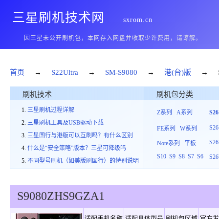
三星刷机技术网
sxrom.cn
因三星未公开刷机包，本网存入网盘并收取少许费用，请谅解。
首页
→
S22Ultra
→
SM-S9080
→
港(台)版
→
刷机技术
刷机包分类
三星刷机过程详解
Z系列
A系列
S2
三星刷机工具及USB驱动下载
S26
FE系列
W系列
三星国行与港版可以互刷吗？有什么区别
S26
Note系列
平板
什么是“安全策略”版本？三星可降级吗
S10
S9
S8
S7
S6
S26
不同型号刷机（如美版刷国行）的特别说明
S9080
ZHS
9
GZA1
适配手机名称
适配具体型号
刷机包区域
官方发